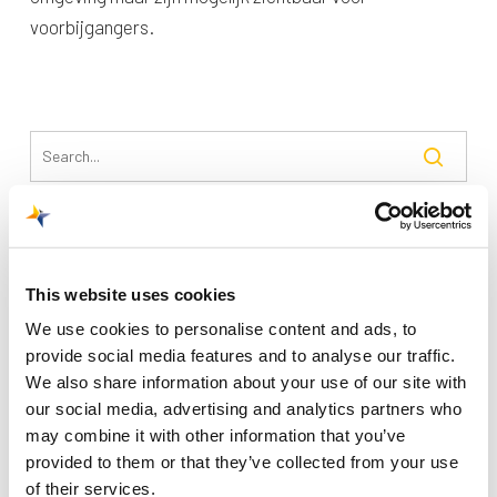
voorbijgangers.
Recente berichten
Trainingsvlucht 4 augustus
This website uses cookies
Nieuwe AI-primeur voor Maastricht Aachen Airport:
We use cookies to personalise content and ads, to
provide social media features and to analyse our traffic.
intelligent exoskelet ondersteunt vrachtafhandeling
We also share information about your use of our site with
Je kunt je nu aanmelden voor onze Burendag 2026!
our social media, advertising and analytics partners who
may combine it with other information that you’ve
Trainingsvlucht 17 juli
provided to them or that they’ve collected from your use
Trainingsvlucht KLM
of their services.