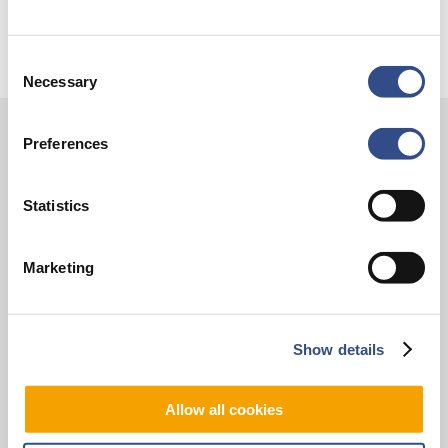
Consent
Necessary
Selection
Preferences
Contact
Vliegveldweg 90
Statistics
6199 AD Maastricht Airport
+31-(0)43-358 9898
Marketing
infodesk@maa.nl
Op reis
Show details
Vluchten
Allow all cookies
Bestemmingen