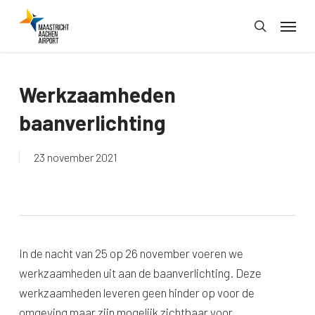
Skip
Menu
to
search
main
content
Werkzaamheden
baanverlichting
23 november 2021
In de nacht van 25 op 26 november voeren we
werkzaamheden uit aan de baanverlichting. Deze
werkzaamheden leveren geen hinder op voor de
omgeving maar zijn mogelijk zichtbaar voor