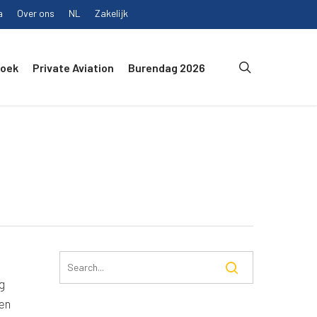
a
Over ons
NL
Zakelijk
search
Boek
Private Aviation
Burendag 2026
g
een