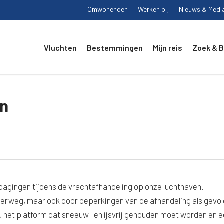
Omwonenden
Werken bij
Nieuws & Medi
Vluchten
Bestemmingen
Mijn reis
Zoek & 
en
agingen tijdens de vrachtafhandeling op onze luchthaven.
derweg, maar ook door beperkingen van de afhandeling als gevol
, het platform dat sneeuw- en ijsvrij gehouden moet worden en 