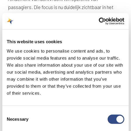
passagiers. Die focus is nu duidelijk zichtbaar in het
toegenomen vrachtvolume in 2025.
Gevlogen
Passagiers
Vliegbewegingen
This website uses cookies
vracht
We use cookies to personalise content and ads, to
2025
41.636
159.270
7.549
provide social media features and to analyse our traffic.
We also share information about your use of our site with
2024
28.448
230.932
9.957
our social media, advertising and analytics partners who
may combine it with other information that you’ve
provided to them or that they’ve collected from your use
Luchthavenbesluit
of their services.
Maastricht Aachen Airport diende eerder deze maand
de aanvraag in voor een nieuw Luchthavenbesluit. Dit
Consent
Necessary
Selection
nieuwe Luchthavenbesluit is een belangrijke stap in de
verdere transitie naar een duurzame,