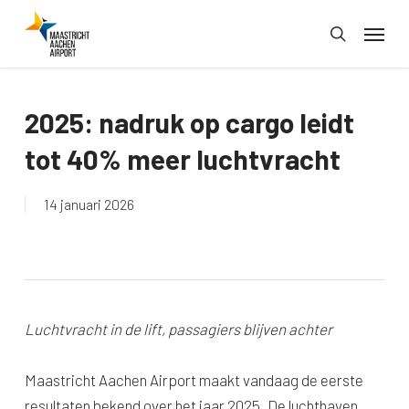
Skip
Menu
to
search
main
content
2025: nadruk op cargo leidt
tot 40% meer luchtvracht
14 januari 2026
Luchtvracht in de lift, passagiers blijven achter
Maastricht Aachen Airport maakt vandaag de eerste
resultaten bekend over het jaar 2025. De luchthaven