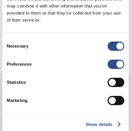
Nieuwe AI-primeur voor Maastricht Aachen Airport:
may combine it with other information that you’ve
intelligent exoskelet ondersteunt vrachtafhandeling
provided to them or that they’ve collected from your use
Je kunt je nu aanmelden voor onze Burendag 2026!
of their services.
Trainingsvlucht 17 juli
Trainingsvlucht KLM
Consent
Necessary
Selection
Preferences
Statistics
Contact
Marketing
Vliegveldweg 90
6199 AD Maastricht Airport
+31-(0)43-358 9898
Show details
infodesk@maa.nl