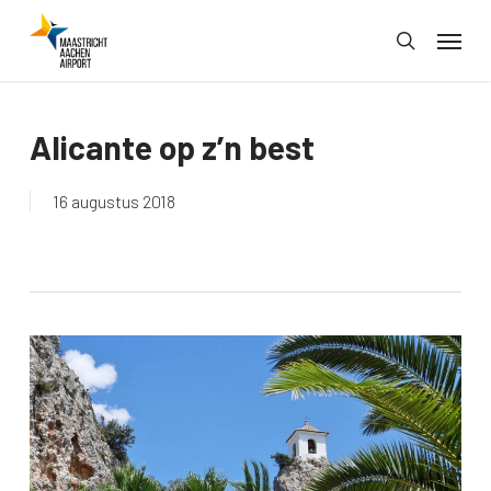
Skip
Menu
to
search
main
content
Alicante op z’n best
16 augustus 2018