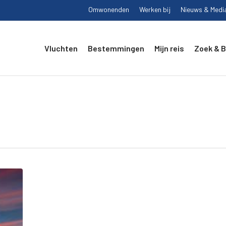
Omwonenden
Werken bij
Nieuws & Medi
Vluchten
Bestemmingen
Mijn reis
Zoek & 