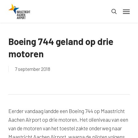
Skip
Menu
to
search
main
content
Boeing 744 geland op drie
motoren
7 september 2018
Eerder vandaag landde een Boeing 744 op Maastricht
Aachen Airport op drie motoren. Het olieniveau van een
van de motoren van het toestel zakte onderweg naar
Maastricht Aachen Airport, waarna de piloten volgens