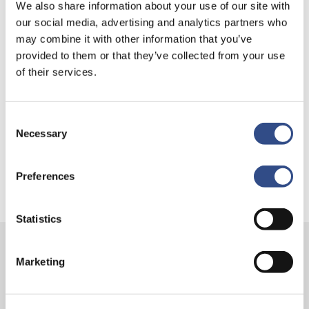
Recente berichten
We also share information about your use of our site with
our social media, advertising and analytics partners who
Trainingsvlucht 4 augustus
may combine it with other information that you’ve
Nieuwe AI-primeur voor Maastricht Aachen Airport:
provided to them or that they’ve collected from your use
intelligent exoskelet ondersteunt vrachtafhandeling
of their services.
Je kunt je nu aanmelden voor onze Burendag 2026!
Trainingsvlucht 17 juli
Consent
Necessary
Selection
Trainingsvlucht KLM
Preferences
Statistics
Marketing
Contact
Vliegveldweg 90