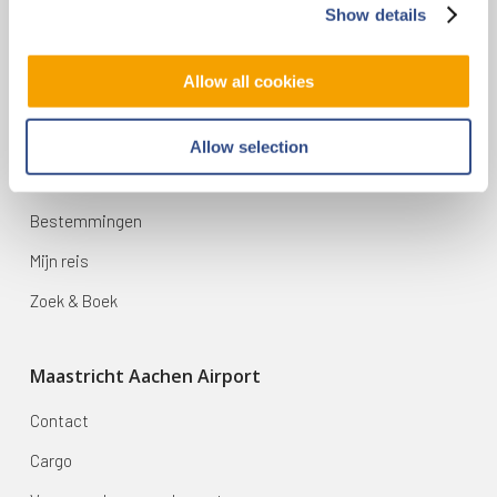
6199 AD Maastricht Airport
Show details
+31-(0)43-358 9898
infodesk@maa.nl
Allow all cookies
Op reis
Allow selection
Vluchten
Bestemmingen
Mijn reis
Zoek & Boek
Maastricht Aachen Airport
Contact
Cargo