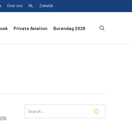
a
Over ons
NL
Zakelijk
search
Boek
Private Aviation
Burendag 2026
.838