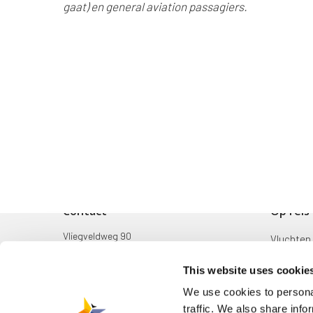
gaat) en
general aviation passagiers.
Contact
Op reis
Vliegveldweg 90
Vluchten
6199 AD Maastricht Airport
Bestemm
This website uses cookie
+31-(0)43-358 9898
Mijn reis
We use cookies to personal
infodesk@maa.nl
traffic. We also share info