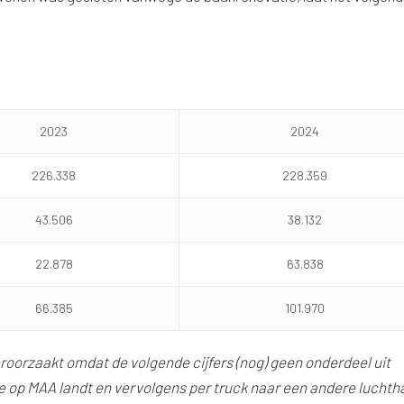
2023
2024
226.338
228.359
43.506
38.132
22.878
63.838
66.385
101.970
eroorzaakt omdat de volgende cijfers (nog) geen onderdeel uit
ie op MAA landt en vervolgens per truck naar een andere lucht