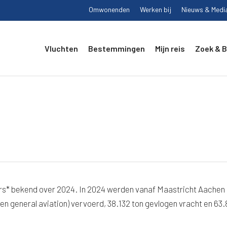
Omwonenden
Werken bij
Nieuws & Medi
Vluchten
Bestemmingen
Mijn reis
Zoek & 
rs* bekend over 2024. In 2024 werden vanaf Maastricht Aachen
en general aviation) vervoerd, 38.132 ton gevlogen vracht en 63