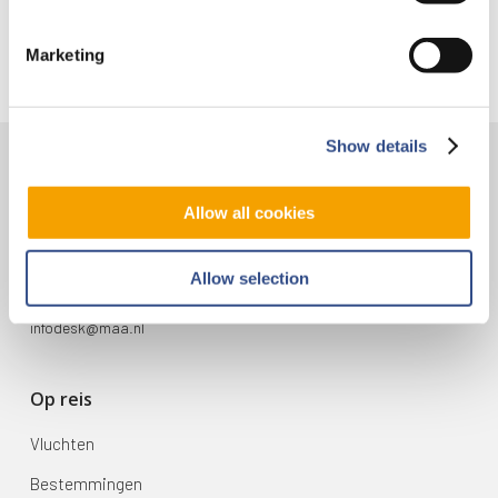
Marketing
Show details
Contact
Allow all cookies
Vliegveldweg 90
6199 AD Maastricht Airport
Allow selection
+31-(0)43-358 9898
infodesk@maa.nl
Op reis
Vluchten
Bestemmingen