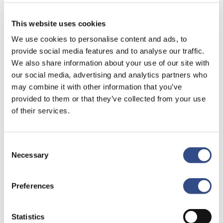
Klik hier
om een vakantie te boeken naar Hurghada.
This website uses cookies
We use cookies to personalise content and ads, to
provide social media features and to analyse our traffic.
We also share information about your use of our site with
our social media, advertising and analytics partners who
may combine it with other information that you’ve
provided to them or that they’ve collected from your use
of their services.
Recente berichten
Trainingsvlucht 4 augustus
Consent
Nieuwe AI-primeur voor Maastricht Aachen Airport:
Necessary
Selection
intelligent exoskelet ondersteunt vrachtafhandeling
Je kunt je nu aanmelden voor onze Burendag 2026!
Preferences
Trainingsvlucht 17 juli
Statistics
Trainingsvlucht KLM