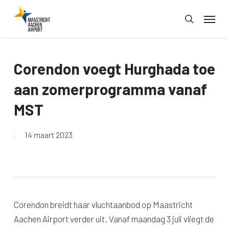
Skip
Menu
to
search
main
content
Corendon voegt Hurghada toe
aan zomerprogramma vanaf
MST
14 maart 2023
Corendon breidt haar vluchtaanbod op Maastricht
Aachen Airport verder uit. Vanaf maandag 3 juli vliegt de