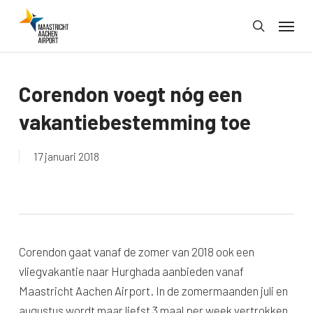
Skip
Menu
to
search
main
content
Corendon voegt nóg een
vakantiebestemming toe
17 januari 2018
Corendon gaat vanaf de zomer van 2018 ook een
vliegvakantie naar Hurghada aanbieden vanaf
Maastricht Aachen Airport. In de zomermaanden juli en
augustus wordt maar liefst 3 maal per week vertrokken