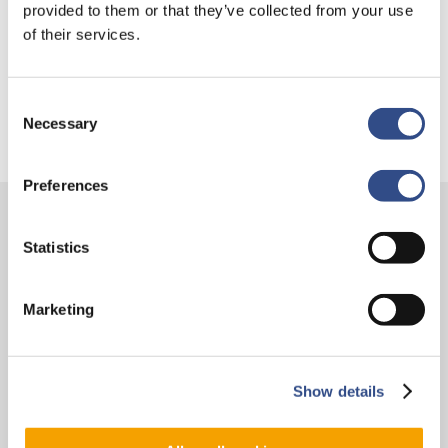
provided to them or that they’ve collected from your use
Trainingsvlucht 17 juli
of their services.
Trainingsvlucht KLM
Consent
Necessary
Selection
Preferences
Contact
Statistics
Vliegveldweg 90
Marketing
6199 AD Maastricht Airport
+31-(0)43-358 9898
infodesk@maa.nl
Show details
Op reis