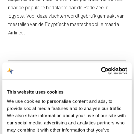
naar de populaire badplaats aan de Rode Zee in
Egypte. Voor deze vluchten wordt gebruik gemaakt van
toestellen van de Egyptische maatschappij Almasria
Airlines.
Recente berichten
This website uses cookies
We use cookies to personalise content and ads, to
Trainingsvlucht 4 augustus
provide social media features and to analyse our traffic.
Nieuwe AI-primeur voor Maastricht Aachen Airport:
We also share information about your use of our site with
intelligent exoskelet ondersteunt vrachtafhandeling
our social media, advertising and analytics partners who
may combine it with other information that you’ve
Je kunt je nu aanmelden voor onze Burendag 2026!