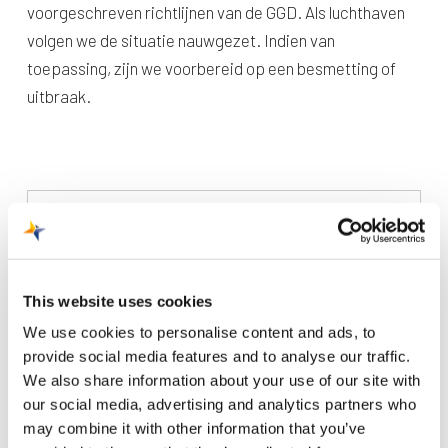
voorgeschreven richtlijnen van de GGD. Als luchthaven
volgen we de situatie nauwgezet. Indien van
toepassing, zijn we voorbereid op een besmetting of
uitbraak.
Recente berichten
This website uses cookies
Trainingsvlucht 4 augustus
We use cookies to personalise content and ads, to
provide social media features and to analyse our traffic.
Nieuwe AI-primeur voor Maastricht Aachen Airport:
We also share information about your use of our site with
intelligent exoskelet ondersteunt vrachtafhandeling
our social media, advertising and analytics partners who
may combine it with other information that you’ve
Je kunt je nu aanmelden voor onze Burendag 2026!