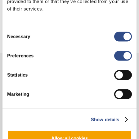
provided to them or that they’ve collected from your use
Trainingsvlucht 17 juli
of their services.
Trainingsvlucht KLM
Consent
Necessary
Selection
Preferences
Contact
Statistics
Vliegveldweg 90
6199 AD Maastricht Airport
Marketing
+31-(0)43-358 9898
infodesk@maa.nl
Show details
Op reis
Allow all cookies