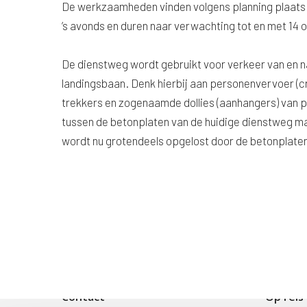
De werkzaamheden vinden volgens planning plaats va
’s avonds en duren naar verwachting tot en met 14 
De dienstweg wordt gebruikt voor verkeer van en na
landingsbaan. Denk hierbij aan personenvervoer (c
trekkers en zogenaamde dollies (aanhangers) van 
tussen de betonplaten van de huidige dienstweg ma
wordt nu grotendeels opgelost door de betonplate
Contact
Op reis