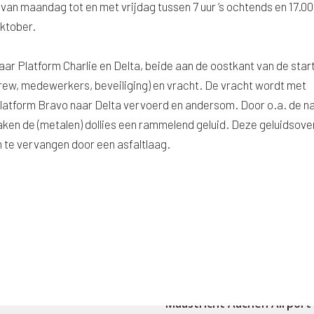
n maandag tot en met vrijdag tussen 7 uur ’s ochtends en 17.00
oktober.
ar Platform Charlie en Delta, beide aan de oostkant van de star
rew, medewerkers, beveiliging) en vracht. De vracht wordt met
platform Bravo naar Delta vervoerd en andersom. Door o.a. de n
ken de (metalen) dollies een rammelend geluid. Deze geluidsove
n te vervangen door een asfaltlaag.
Maastricht Aachen Airport