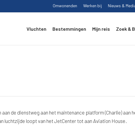
Omwonenden
Werken bij
Nieuws & Medi
Vluchten
Bestemmingen
Mijn reis
Zoek & 
an de dienstweg aan het maintenance platform (Charlie) aan h
n luchtzijde loopt van het JetCenter tot aan Aviation House.