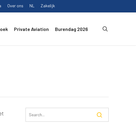
a
Over ons
NL
Zakelijk
search
Boek
Private Aviation
Burendag 2026
et