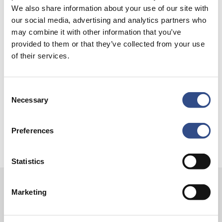
Recente berichten
We also share information about your use of our site with
our social media, advertising and analytics partners who
Trainingsvlucht 4 augustus
may combine it with other information that you’ve
Nieuwe AI-primeur voor Maastricht Aachen Airport:
provided to them or that they’ve collected from your use
of their services.
intelligent exoskelet ondersteunt vrachtafhandeling
Je kunt je nu aanmelden voor onze Burendag 2026!
Consent
Trainingsvlucht 17 juli
Necessary
Selection
Trainingsvlucht KLM
Preferences
Statistics
Marketing
Contact
Vliegveldweg 90