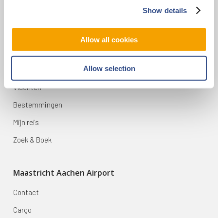
6199 AD Maastricht Airport
Show details
+31-(0)43-358 9898
infodesk@maa.nl
Allow all cookies
Op reis
Allow selection
Vluchten
Bestemmingen
Mijn reis
Zoek & Boek
Maastricht Aachen Airport
Contact
Cargo