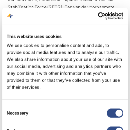
Stabilisation Force (SFOR). Een van de voornaamste
taken was medische evacuatie door het Incident
Response Team (IRT). Ook werd in 2004 een Nederlands
Cougar detachement met vijf toestellen gelegerd op de
This website uses cookies
basis Tallil in zuidwest Irak. Sinds 2006 werd een
We use cookies to personalise content and ads, to
detachement van vijf toestellen toegevoegd aan de
provide social media features and to analyse our traffic.
Nederlandse Air Task Force in Afghanistan. Zij
We also share information about your use of our site with
ondersteunen Nederlandse en andere ISAF militairen
our social media, advertising and analytics partners who
vanuit Kandahar en Uruzgan. Wegens bezuinigingen
may combine it with other information that you’ve
werd bij Defensie besloten dat de Cougars te duur
provided to them or that they’ve collected from your use
of their services.
werden en daardoor afgeschaft. Echter, aangezien de
Cougars dusdanig onmisbaar zijn, worden vooralsnog
hun aantallen slechts verminderd.
Consent
Het programma
Necessary
Selection
De Cougar transportvliegtuig zal ‘s ochtends landen op
vliegveld Maastricht Aachen Airport. Het programma