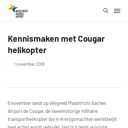
Skip
Menu
to
search
main
content
Kennismaken met Cougar
helikopter
1 november 2018
6 november landt op vliegveld Maastricht Aachen
Airport de Cougar, de tweemotorige militaire
transporthelikopter die in 41 krijgsmachten wereldwijd
heel actief wordt gebruikt. Het is ‘s lands grootste