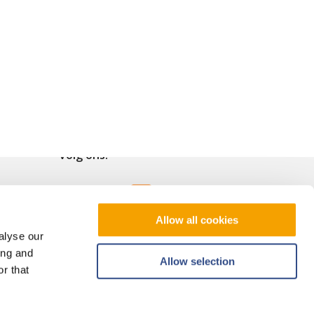
Volg ons!
Allow all cookies
alyse our
ing and
Allow selection
r that