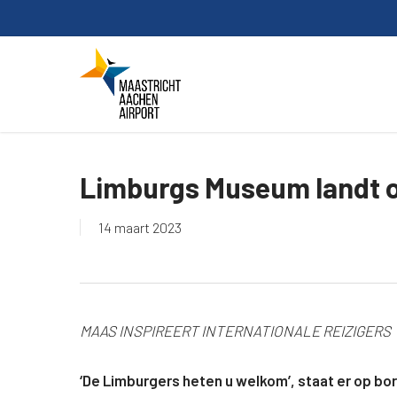
Skip
to
main
content
Limburgs Museum landt o
14 maart 2023
MAAS INSPIREERT INTERNATIONALE REIZIGERS
‘De Limburgers heten u welkom’, staat er op bo