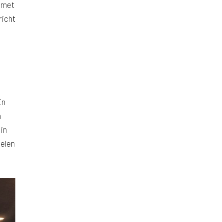
n met
richt
En
n
in
delen