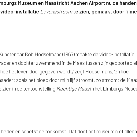
imburgs Museum en Maastricht Aachen Airport nu de handen
 video-installatie
Levensstroom
te zien, gemaakt door filme
Kunstenaar Rob Hodselmans (1967) maakte de video-installatie
n vader en dochter zwemmend in de Maas tussen zijn geboorteple
ien hoe het leven doorgegeven wordt,’ zegt Hodselmans, ‘en hoe
vensader; zoals het bloed door mijn lijf stroomt, zo stroomt de Maa
e zien in de tentoonstelling
Machtige Maas
in het Limburgs Mus
 heden en schetst de toekomst. Dat doet het museum niet alleen