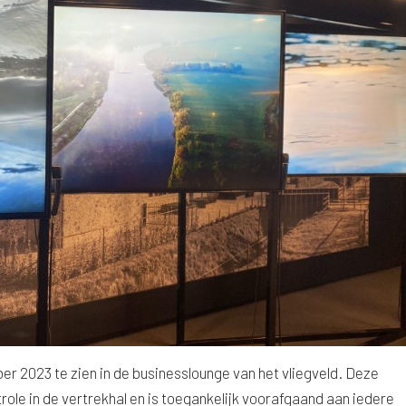
ober 2023 te zien in de businesslounge van het vliegveld. Deze
ole in de vertrekhal en is toegankelijk voorafgaand aan iedere