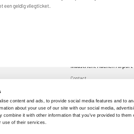
 een geldig vliegticket.
Maastricht Aachen Airport
Contact
ingen
Cargo
s
Voorwaarden en reglementen
ise content and ads, to provide social media features and to an
rmation about your use of our site with our social media, advertis
oek
Disclaimer
 combine it with other information that you’ve provided to them o
 use of their services.