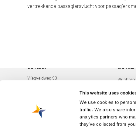
vertrekkende passagiersvlucht voor passagiers met
Contact
Op reis
Vliegveldweg 90
Vluchten
6199 AD Maastricht Airport
Bestemm
This website uses cookie
+31-(0)43-358 9898
Mijn reis
We use cookies to personal
infodesk@maa.nl
traffic. We also share info
Zoek & B
analytics partners who may
they’ve collected from your