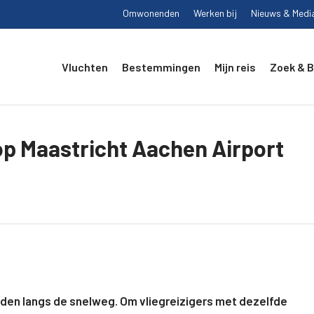
Omwonenden
Werken bij
Nieuws & Medi
Vluchten
Bestemmingen
Mijn reis
Zoek & 
p Maastricht Aachen Airport
rden langs de snelweg. Om vliegreizigers met dezelfde