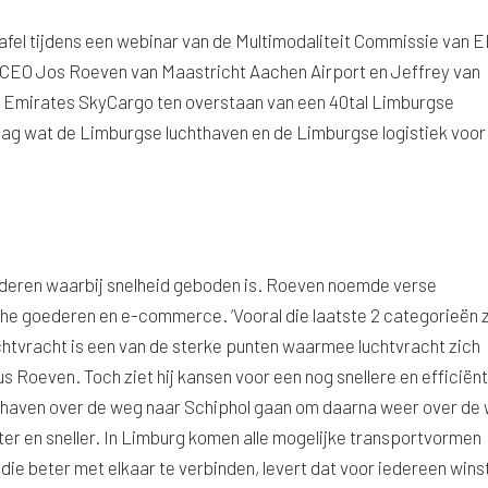
fel tijdens een webinar van de Multimodaliteit Commissie van 
 CEO Jos Roeven van Maastricht Aachen Airport en Jeffrey van
n Emirates SkyCargo ten overstaan van een 40tal Limburgse
vraag wat de Limburgse luchthaven en de Limburgse logistiek voor
ederen waarbij snelheid geboden is. Roeven noemde verse
che goederen en e-commerce. ‘Vooral die laatste 2 categorieën z
chtvracht is een van de sterke punten waarmee luchtvracht zich
s Roeven. Toch ziet hij kansen voor een nog snellere en efficiën
hthaven over de weg naar Schiphol gaan om daarna weer over de
ter en sneller. In Limburg komen alle mogelijke transportvormen
n die beter met elkaar te verbinden, levert dat voor iedereen wins