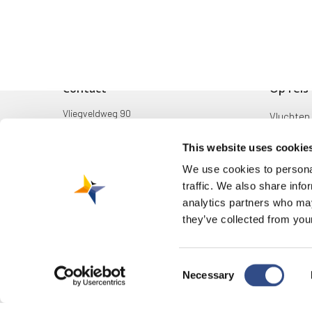
Contact
Op reis
Vliegveldweg 90
Vluchten
6199 AD Maastricht Airport
Bestemm
This website uses cookie
+31-(0)43-358 9898
Mijn reis
We use cookies to personal
infodesk@maa.nl
traffic. We also share info
Zoek & B
analytics partners who may
they’ve collected from your
Consent
© 2026 Maastricht Aachen Airport. |
Privacyverklaring
|
Cookieverkla
Necessary
wijzigen
Selection