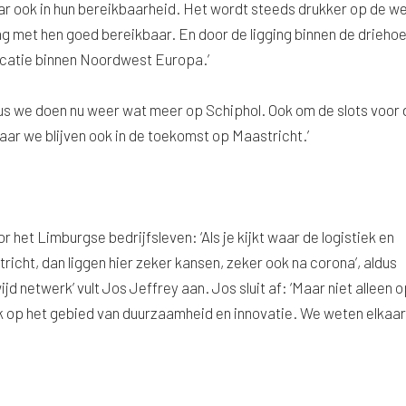
maar ook in hun bereikbaarheid. Het wordt steeds drukker op de w
ing met hen goed bereikbaar. En door de ligging binnen de drieho
ocatie binnen Noordwest Europa.’
us we doen nu weer wat meer op Schiphol. Ook om de slots voor 
ar we blijven ook in de toekomst op Maastricht.’
het Limburgse bedrijfsleven: ‘Als je kijkt waar de logistiek en
tricht, dan liggen hier zeker kansen, zeker ook na corona’, aldus
d netwerk’ vult Jos Jeffrey aan. Jos sluit af: ‘Maar niet alleen 
 op het gebied van duurzaamheid en innovatie. We weten elkaar