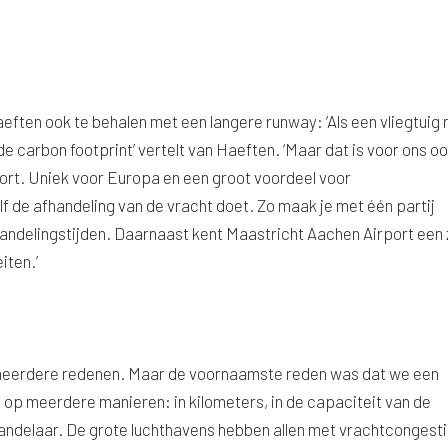
aeften ook te behalen met een langere runway: ‘Als een vliegtuig 
de carbon footprint’ vertelt van Haeften. ‘Maar dat is voor ons o
ort. Uniek voor Europa en een groot voordeel voor
f de afhandeling van de vracht doet. Zo maak je met één partij
handelingstijden. Daarnaast kent Maastricht Aachen Airport een
iten.’
 meerdere redenen. Maar de voornaamste reden was dat we een
t op meerdere manieren: in kilometers, in de capaciteit van de
handelaar. De grote luchthavens hebben allen met vrachtcongesti