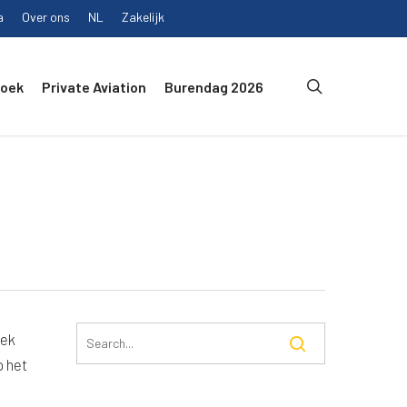
a
Over ons
NL
Zakelijk
search
Boek
Private Aviation
Burendag 2026
eek
p het