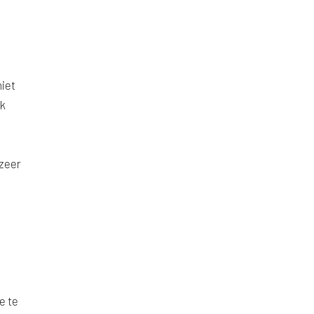
niet
ok
 zeer
e te