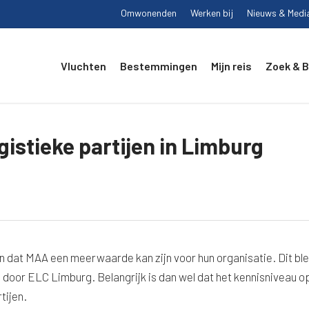
Omwonenden
Werken bij
Nieuws & Medi
Vluchten
Bestemmingen
Mijn reis
Zoek & 
stieke partijen in Limburg
n dat MAA een meerwaarde kan zijn voor hun organisatie. Dit bl
door ELC Limburg. Belangrijk is dan wel dat het kennisniveau o
tijen.