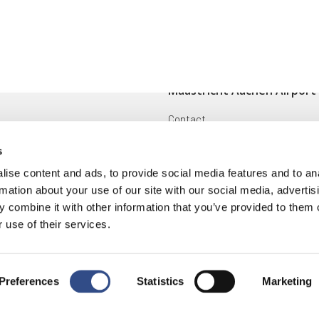
Maastricht Aachen Airport
Contact
ingen
Cargo
s
Voorwaarden en reglementen
ise content and ads, to provide social media features and to an
rmation about your use of our site with our social media, advertis
oek
Disclaimer
 combine it with other information that you’ve provided to them o
 use of their services.
ring
|
Cookies
Preferences
Statistics
Marketing