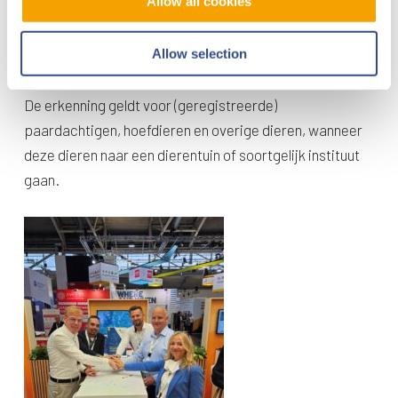
Allow all cookies
verordeningen, geauditeerd door de NVWA en
goedgekeurd door de EU Directorate-General For
Allow selection
Health and Food Safety.
De erkenning geldt voor (geregistreerde)
paardachtigen, hoefdieren en overige dieren, wanneer
deze dieren naar een dierentuin of soortgelijk instituut
gaan.