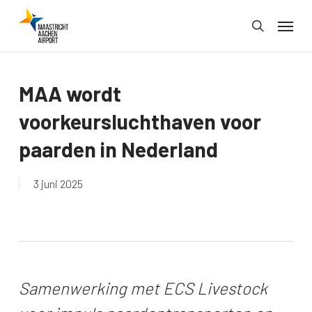
Skip
Menu
to
search
main
content
MAA wordt
voorkeursluchthaven voor
paarden in Nederland
3 juni 2025
Samenwerking met ECS Livestock