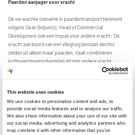
Paarden aanjager voor vracht
De verwachte toename in paardentransport betekent
volgens Dean Boljuncic, Head of Commercial
Development ook een impuls voor andere vracht: ‘De
vracht aan boord van een vliegtuig bestaat slechts
zelden uit alleen maar paarden. Vaak combineren
luchtvaartmaatschappijen dit met andere vracht.
Hierdoor ontstaan nieuwe routes vanaf MAA waar ook
de lokale vrachtcommunity van meeprofiteert. Hoe
meer routes, hoe meer mogelijkheden om de vracht van
This website uses cookies
hun klanten via MAA wereldwijd te vervoeren.
We use cookies to personalise content and ads, to
Verschillende luchtvaartmaatschappijen hebben al hun
provide social media features and to analyse our traffic.
interesse getoond om gebruik te maken van Maastricht
We also share information about your use of our site with
Aachen Airport voor het transport van paarden.’
our social media, advertising and analytics partners who
may combine it with other information that you’ve