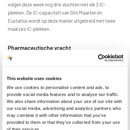
volgen deze week nog drie vluchten met elk 3 IC-
plekken. De IC-capaciteit van Sint Maarten én
Eustatius wordt op deze manier uitgebreid met twee
maal zes IC-plekken.
Pharmaceutische vracht
Als gevolg van de corona-uitbraak bezoeken niet alleen
de vaste airlines Maastricht Aachen Airport. Onder
andere Qatar en Ethiopian airlines weten onze
This website uses cookies
luchthaven nu (weer) te vinden. Met levensmiddelen,
We use cookies to personalise content and ads, to
maar ook veel pharmaceutische vracht zoals
provide social media features and to analyse our traffic.
medicijnen, medische apparatuur en medische
We also share information about your use of our site with
hulpmiddelen. Testen, ziekenhuisbedden en mondkapjes
our social media, advertising and analytics partners who
ten behoeve van de strijd tegen het coronavirus. Maar
may combine it with other information that you’ve
provided to them or that they’ve collected from your use
ook paracetamols, medicijnen tegen kanker of voor de
of their services.