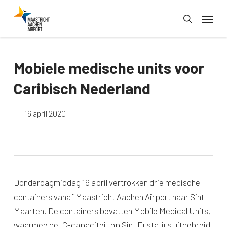
Skip
Menu
to
search
main
content
Mobiele medische units voor
Caribisch Nederland
16 april 2020
Donderdagmiddag 16 april vertrokken drie medische
containers vanaf Maastricht Aachen Airport naar Sint
Maarten. De containers bevatten Mobile Medical Units,
waarmee de IC-capaciteit op Sint Eustatius uitgebreid