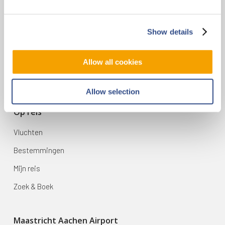
Contact
Show details
Vliegveldweg 90
6199 AD Maastricht Airport
Allow all cookies
+31-(0)43-358 9898
infodesk@maa.nl
Allow selection
Op reis
Vluchten
Bestemmingen
Mijn reis
Zoek & Boek
Maastricht Aachen Airport