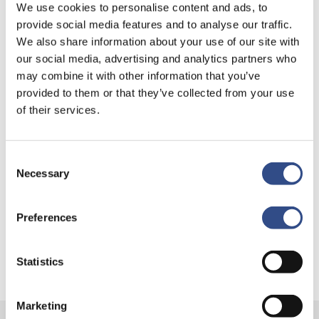
We use cookies to personalise content and ads, to
provide social media features and to analyse our traffic.
We also share information about your use of our site with
our social media, advertising and analytics partners who
Recente berichten
may combine it with other information that you’ve
provided to them or that they’ve collected from your use
Trainingsvlucht 4 augustus
of their services.
Nieuwe AI-primeur voor Maastricht Aachen Airport:
intelligent exoskelet ondersteunt vrachtafhandeling
Consent
Je kunt je nu aanmelden voor onze Burendag 2026!
Necessary
Selection
Trainingsvlucht 17 juli
Preferences
Trainingsvlucht KLM
Statistics
Marketing