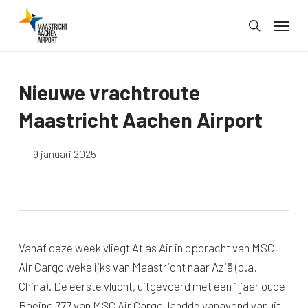
Skip
Menu
to
search
main
content
Nieuwe vrachtroute
Maastricht Aachen Airport
9 januari 2025
Vanaf deze week vliegt Atlas Air in opdracht van MSC
Air Cargo wekelijks van Maastricht naar Azië (o.a.
China). De eerste vlucht, uitgevoerd met een 1 jaar oude
Boeing 777 van MSC Air Cargo, landde vanavond vanuit