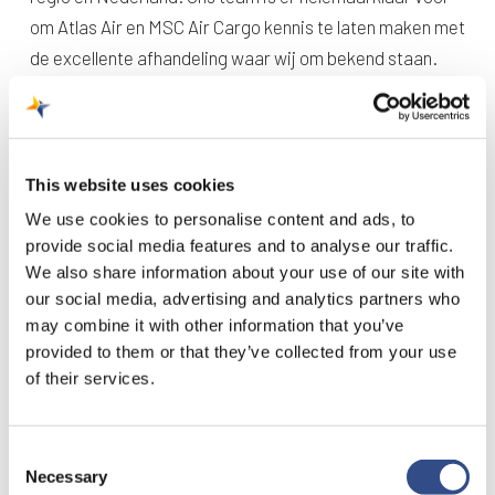
om Atlas Air en MSC Air Cargo kennis te laten maken met
de excellente afhandeling waar wij om bekend staan.
Voortdurend worden onze mensen getraind om de
vracht van onze klanten zorgvuldig en snel te laden en
lossen. Deze trainingen verzorgen we zelf én in dit geval
ook in samenwerking met Atlas Air Cargo. Zodat we
This website uses cookies
deze samenwerking ook op de lange termijn voort
We use cookies to personalise content and ads, to
kunnen zetten en misschien zelfs uitbouwen.’
provide social media features and to analyse our traffic.
We also share information about your use of our site with
our social media, advertising and analytics partners who
may combine it with other information that you’ve
provided to them or that they’ve collected from your use
of their services.
Consent
Necessary
Selection