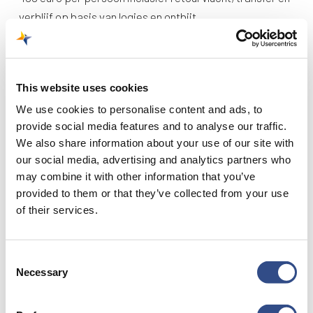
verblijf op basis van logies en ontbijt.
Antalya
In de winter biedt Corendon in Turkije naast
This website uses cookies
strandvakanties ook diverse rondreizen aan met vertrek
We use cookies to personalise content and ads, to
vanuit de badplaats Antalya. Er is een groot aanbod
provide social media features and to analyse our traffic.
rondreizen naar Cappadocië in combinatie met diverse
We also share information about your use of our site with
hotels, een achtdaagse rondreis naar de antieke stad
our social media, advertising and analytics partners who
Efeze en de wereldberoemde kalksteenterrassen van
may combine it with other information that you’ve
Pamukkale, en een achtdaagse rondreis Wellness,
provided to them or that they’ve collected from your use
of their services.
Cultuur en Shopping. De retourvluchten naar Antalya
vertrekken vanuit Maastricht en en de achtdaagse
rondreizen zijn te boeken op corendon.nl vanaf 179 euro
Consent
per persoon.
Necessary
Selection
Uitbreiding Maastricht Aachen Airport