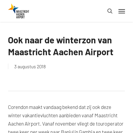
Skip
Menu
to
search
main
content
Ook naar de winterzon van
Maastricht Aachen Airport
3 augustus 2018
Corendon maakt vandaag bekend dat zij ook deze
winter vakantievluchten aanbieden vanaf Maastricht
Aachen Airport. Vanaf november vliegt de touroperator
twee keer per week naar Banjul in Gambia en twee keer