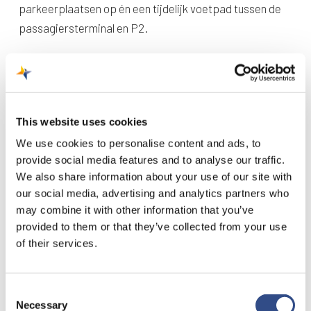
parkeerplaatsen op én een tijdelijk voetpad tussen de
passagiersterminal en P2.
Shuttlebus
Voorlopig rijdt er een shuttlebus 3 uur voorafgaand en 1,5
uur na aankomst van vluchten van en naar P2 om
This website uses cookies
passagiers veilig van en naar de luchthaven te brengen.
We use cookies to personalise content and ads, to
Deze shuttlebus vervalt zodra het tijdelijke voetpad is
provide social media features and to analyse our traffic.
gerealiseerd. Begin 2026 starten we met de
We also share information about your use of our site with
herinrichting van de Vliegveldweg om de
our social media, advertising and analytics partners who
verkeersveiligheid rond de luchthaven te verbeteren.
may combine it with other information that you’ve
provided to them or that they’ve collected from your use
of their services.
Consent
Necessary
Selection