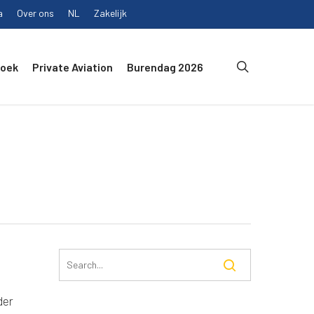
a
Over ons
NL
Zakelijk
search
Boek
Private Aviation
Burendag 2026
der