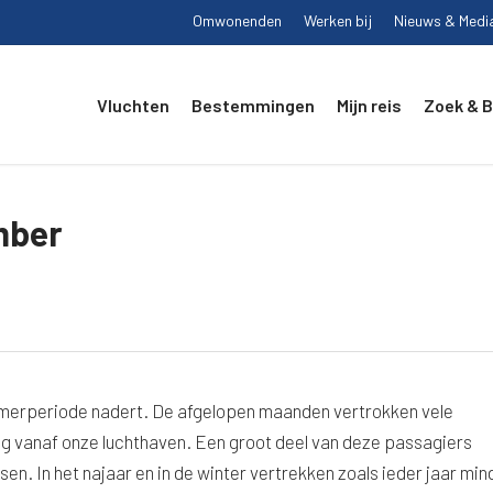
Omwonenden
Werken bij
Nieuws & Medi
Vluchten
Bestemmingen
Mijn reis
Zoek & 
mber
zomerperiode nadert. De afgelopen maanden vertrokken vele
 vanaf onze luchthaven. Een groot deel van deze passagiers
n. In het najaar en in de winter vertrekken zoals ieder jaar min