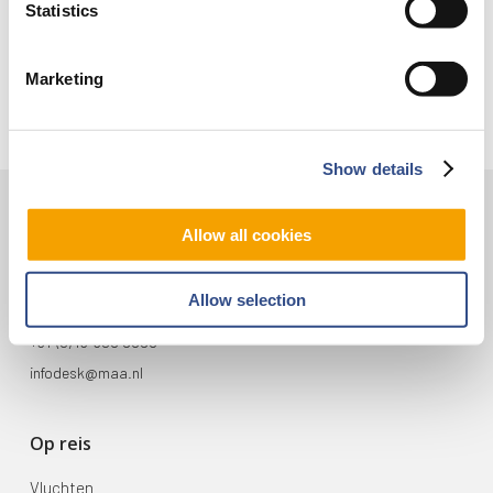
Trainingsvlucht 17 juli
Statistics
Trainingsvlucht KLM
Marketing
Show details
Allow all cookies
Contact
Vliegveldweg 90
Allow selection
6199 AD Maastricht Airport
+31-(0)43-358 9898
infodesk@maa.nl
Op reis
Vluchten