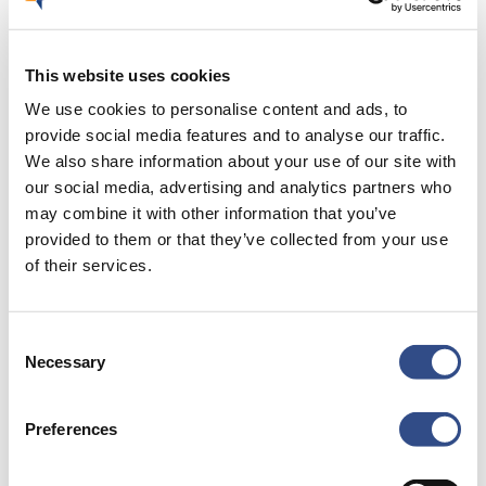
zonnepark voor de opwek van groene stroom. Zo
zorgen we ervoor dat we in 2030 minder uitstoten dan
This website uses cookies
dat we uit de atmosfeer verwijderen. Net zero dus.
We use cookies to personalise content and ads, to
provide social media features and to analyse our traffic.
We also share information about your use of our site with
our social media, advertising and analytics partners who
may combine it with other information that you’ve
provided to them or that they’ve collected from your use
of their services.
Recente berichten
Consent
Trainingsvlucht 4 augustus
Necessary
Selection
Nieuwe AI-primeur voor Maastricht Aachen Airport:
intelligent exoskelet ondersteunt vrachtafhandeling
Preferences
Je kunt je nu aanmelden voor onze Burendag 2026!