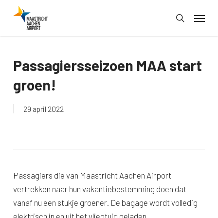
Skip
Menu
to
search
main
content
Passagiersseizoen MAA start
groen!
29 april 2022
Passagiers die van Maastricht Aachen Airport
vertrekken naar hun vakantiebestemming doen dat
vanaf nu een stukje groener. De bagage wordt volledig
elektrisch in en uit het vliegtuig geladen.