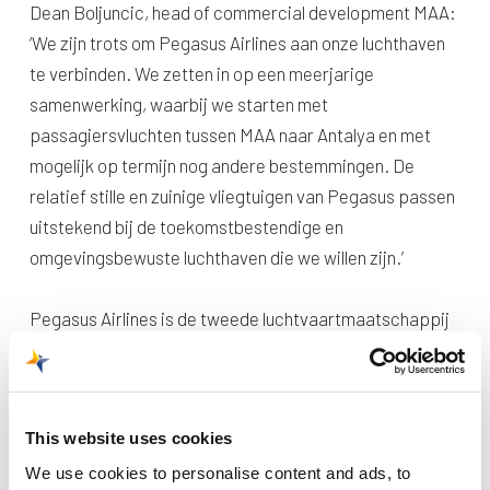
Dean Boljuncic, head of commercial development MAA:
‘We zijn trots om Pegasus Airlines aan onze luchthaven
te verbinden. We zetten in op een meerjarige
samenwerking, waarbij we starten met
passagiersvluchten tussen MAA naar Antalya en met
mogelijk op termijn nog andere bestemmingen. De
relatief stille en zuinige vliegtuigen van Pegasus passen
uitstekend bij de toekomstbestendige en
omgevingsbewuste luchthaven die we willen zijn.’
Pegasus Airlines is de tweede luchtvaartmaatschappij
met vluchten tussen Maastricht Aachen Airport en
Antalya. Pegasus Airlines focust zich op de verkoop van
losse vliegtickets; bij Corendon ligt de nadruk op het
This website uses cookies
verkopen van pakketreizen.
We use cookies to personalise content and ads, to