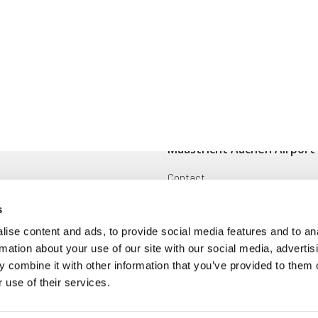
Maastricht Aachen Airport
Contact
ingen
Cargo
s
Voorwaarden en reglementen
ise content and ads, to provide social media features and to an
rmation about your use of our site with our social media, advertis
oek
Disclaimer
 combine it with other information that you’ve provided to them o
 use of their services.