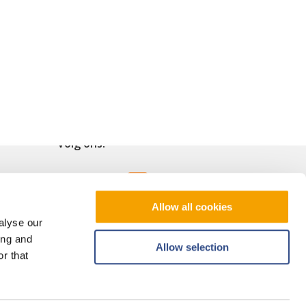
Volg ons!
Allow all cookies
alyse our
ing and
Allow selection
r that