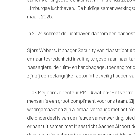
Limburgse luchthaven. De huidige samenwerkingso
maart 2025.
In 2024 schreef de luchthaven daarom een aanbeste
Sjors Webers, Manager Security van Maastricht Aach
en naar tevredenheid invulling te geven aan haar t
passagiers, de ruim- en handbagage, toegang tot 
zijn zij een belangrijke factor in het veilig houden v
Dick Meijaard, directeur PMT Aviation: ‘Het vertr
mensen is een groot compliment voor ons team. Zij
waargemaakt en zijn allemaal verheugd met het nie
die onderdeel is van de nieuwe samenwerking, bie
er naar uit samen met Maastricht Aachen Airport d
daartoe te investeren in onze mensen en middelen.’