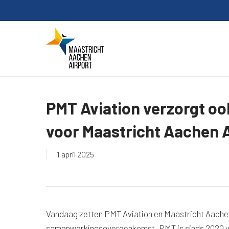
Skip
to
main
content
PMT Aviation verzorgt oo
voor Maastricht Aachen A
1 april 2025
Vandaag zetten PMT Aviation en Maastricht Aachen
samenwerkingsovereenkomst. PMT is sinds 2020 ver