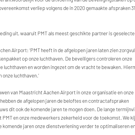
vereenkomst verliep volgens de in 2020 gemaakte afspraken 3
ding uit, waaruit PMT als meest geschikte partner is geselecte
en Airport: ‘PMT heeft in de afgelopen jaren laten zien zorgvul
akenpakket op onze luchthaven. De beveiligers controleren onze
de luchthaven en worden ingezet om de vracht te bewaken. Hie
an onze luchthaven.’
ouwen van Maastricht Aachen Airport in onze organisatie en onze
 hebben de afgelopen jaren de beloftes en contractafspraken
uws dit ook de komende jaren te mogen doen. De lange termijnvi
dt PMT en onze medewerkers zekerheid voor de toekomst. We ki
e komende jaren onze dienstverlening verder te optimaliseren e