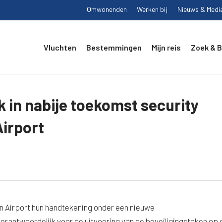
Omwonenden
Werken bij
Nieuws & Medi
Vluchten
Bestemmingen
Mijn reis
Zoek & 
k in nabije toekomst security
irport
 Airport hun handtekening onder een nieuwe
antwoordelijk voor de uitvoering van de beveiligingstaken op 