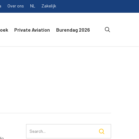
a
Over ons
NL
Zakelijk
search
Boek
Private Aviation
Burendag 2026
de