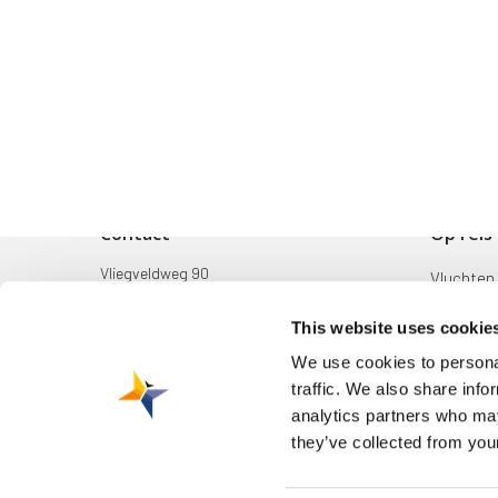
Contact
Op reis
Vliegveldweg 90
Vluchten
6199 AD Maastricht Airport
Bestemm
This website uses cookie
+31-(0)43-358 9898
Mijn reis
We use cookies to personal
infodesk@maa.nl
traffic. We also share info
Zoek & B
analytics partners who may
they’ve collected from your