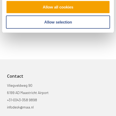
intelligent exoskelet ondersteunt vrachtafhandeling
Allow all cookies
Je kunt je nu aanmelden voor onze Burendag 2026!
Trainingsvlucht 17 juli
Allow selection
Trainingsvlucht KLM
Contact
Vliegveldweg 90
6199 AD Maastricht Airport
+31-(0)43-358 9898
infodesk@maa.nl