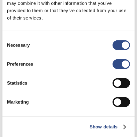
may combine it with other information that you’ve
Op
deze pagina
vind je meer informatie over de remote
provided to them or that they’ve collected from your use
tower operatie. Heb je een aanvullende vraag, of wil je
of their services.
je aanmelden voor de online informatiebijeenkomst van
7 juli, mail dan naar
centralised-base@lvnl.nl.
Van te voren ontvang je dan een link waarmee je
Consent
Necessary
Selection
toegang krijgt tot de online bijeenkomst.
Preferences
Statistics
Marketing
Recente berichten
Trainingsvlucht 4 augustus
Show details
Nieuwe AI-primeur voor Maastricht Aachen Airport: