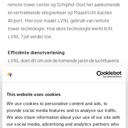
remote tower center op Schiphol-Oost het aankomende
en vertrekkende vliegverkeer op Maastricht Aachen
Airport. Hiervoor maakt LVNL gebruik van remote
tower technologie. Hoe deze technologie werkt licht
LVNL 7 juli verder toe.
Efficiënte dienstverlening
LVNL doet dit om ook de komende jaren de luchthavens
in de regio, zoals Maastricht Aachen Airport, van
efficiënte en innovatieve dienstverlening te kunnen
voorzien. De innovatie van een remote tower
technologie garandeert het kunnen blijven uitvoeren van
This website uses cookies
luchtverkeersleiding en een kostenverlaging op de lange
We use cookies to personalise content and ads, to
termijn.
provide social media features and to analyse our traffic.
We also share information about your use of our site with
Aanmelden
our social media, advertising and analytics partners who