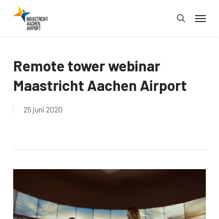
Skip
Menu
to
search
main
content
Remote tower webinar
Maastricht Aachen Airport
25 juni 2020