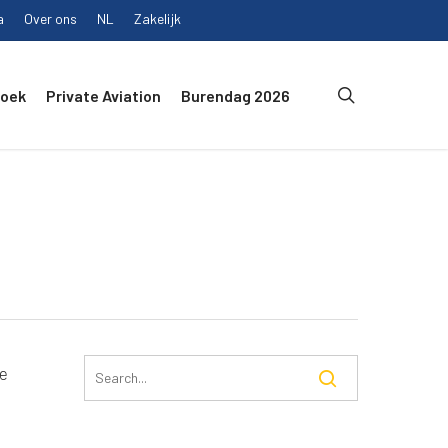
a
Over ons
NL
Zakelijk
search
Boek
Private Aviation
Burendag 2026
ee