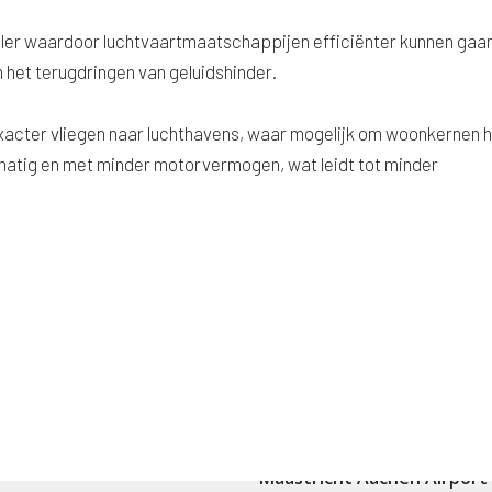
eler waardoor luchtvaartmaatschappijen efficiënter kunnen gaa
n het terugdringen van geluidshinder.
exacter vliegen naar luchthavens, waar mogelijk om woonkernen 
kmatig en met minder motorvermogen, wat leidt tot minder
Maastricht Aachen Airport