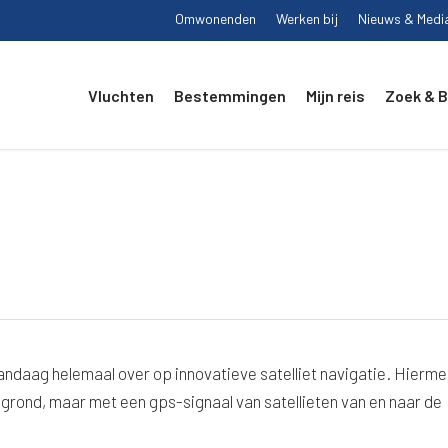
Omwonenden
Werken bij
Nieuws & Medi
Vluchten
Bestemmingen
Mijn reis
Zoek & 
ndaag helemaal over op innovatieve satelliet navigatie. Hierm
 grond, maar met een gps-signaal van satellieten van en naar de