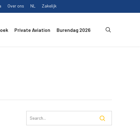
a
Over ons
NL
Zakelijk
search
Boek
Private Aviation
Burendag 2026