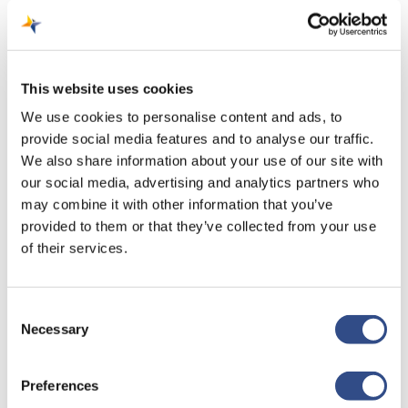
El Prat en komt de verbinding met Girona hiervoor in de
plaats.
This website uses cookies
Klik hier
om een vlucht vanuit Maastricht Aachen Airport
We use cookies to personalise content and ads, to
naar Girona te boeken.
provide social media features and to analyse our traffic.
We also share information about your use of our site with
our social media, advertising and analytics partners who
may combine it with other information that you’ve
provided to them or that they’ve collected from your use
of their services.
Recente berichten
Consent
Necessary
Selection
Trainingsvlucht 4 augustus
Nieuwe AI-primeur voor Maastricht Aachen Airport:
Preferences
intelligent exoskelet ondersteunt vrachtafhandeling