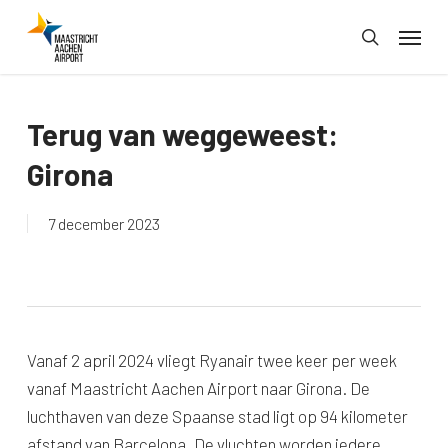
Skip
Menu
to
search
main
content
Terug van weggeweest:
Girona
7 december 2023
Vanaf 2 april 2024 vliegt Ryanair twee keer per week
vanaf Maastricht Aachen Airport naar Girona. De
luchthaven van deze Spaanse stad ligt op 94 kilometer
afstand van Barcelona. De vluchten worden iedere