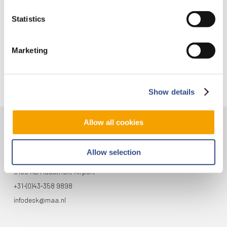
Je kunt je nu aanmelden voor onze Burendag 2026!
Statistics
Trainingsvlucht 17 juli
Trainingsvlucht KLM
Marketing
Show details
Allow all cookies
Contact
Allow selection
Vliegveldweg 90
6199 AD Maastricht Airport
+31-(0)43-358 9898
infodesk@maa.nl