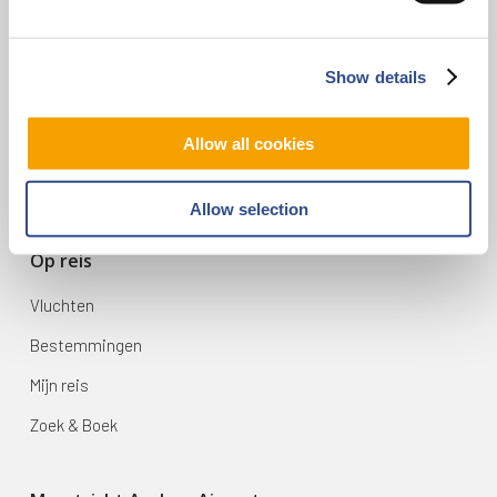
Contact
Show details
Vliegveldweg 90
6199 AD Maastricht Airport
Allow all cookies
+31-(0)43-358 9898
infodesk@maa.nl
Allow selection
Op reis
Vluchten
Bestemmingen
Mijn reis
Zoek & Boek