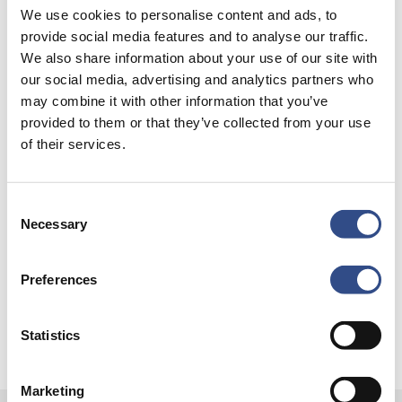
We use cookies to personalise content and ads, to
provide social media features and to analyse our traffic.
We also share information about your use of our site with
our social media, advertising and analytics partners who
Recente berichten
may combine it with other information that you’ve
provided to them or that they’ve collected from your use
Trainingsvlucht 4 augustus
of their services.
Nieuwe AI-primeur voor Maastricht Aachen Airport:
intelligent exoskelet ondersteunt vrachtafhandeling
Consent
Je kunt je nu aanmelden voor onze Burendag 2026!
Necessary
Selection
Trainingsvlucht 17 juli
Preferences
Trainingsvlucht KLM
Statistics
Marketing