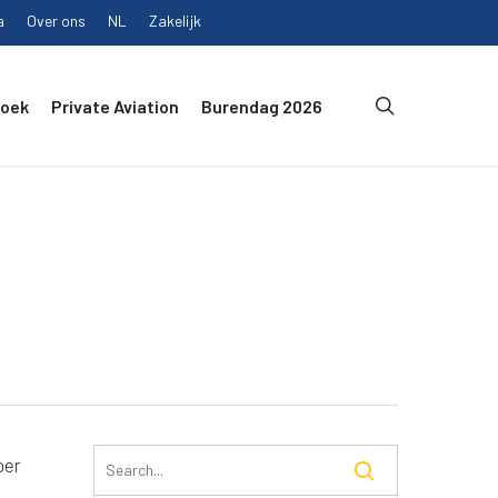
a
Over ons
NL
Zakelijk
search
Boek
Private Aviation
Burendag 2026
per