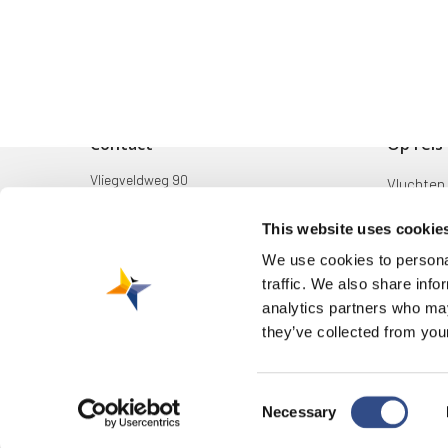
Contact
Op reis
Vliegveldweg 90
Vluchten
6199 AD Maastricht Airport
Bestemm
This website uses cookie
+31-(0)43-358 9898
Mijn reis
We use cookies to personal
infodesk@maa.nl
traffic. We also share info
Zoek & B
analytics partners who may
they’ve collected from your
Consent
© 2026 Maastricht Aachen Airport. |
Privacyverklaring
|
Cookieverkla
Necessary
wijzigen
Selection