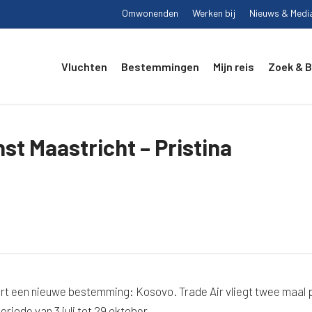
Omwonenden
Werken bij
Nieuws & Medi
Vluchten
Bestemmingen
Mijn reis
Zoek & 
nst Maastricht – Pristina
port een nieuwe bestemming: Kosovo. Trade Air vliegt twee maal 
riode van 3 juli tot 29 oktober.