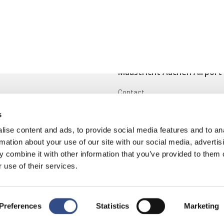
Maastricht Aachen Airport
Contact
ingen
Cargo
s
Voorwaarden en reglementen
ise content and ads, to provide social media features and to an
rmation about your use of our site with our social media, advertis
oek
Disclaimer
 combine it with other information that you’ve provided to them o
 use of their services.
ring
|
Cookies
Preferences
Statistics
Marketing