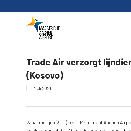
Skip
to
main
content
Trade Air verzorgt lijndie
(Kosovo)
2 juli 2021
Vanaf morgen (3 juli) heeft Maastricht Aachen Air
week naar Prishtina Airport in ieder geval voor de pe