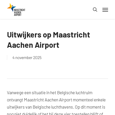
Skip
Menu
to
search
main
content
Uitwijkers op Maastricht
Aachen Airport
4 november 2025
Vanwege een situatie in het Belgische luchtruim
ontvangt Maastricht Aachen Airport momenteel enkele
uitwijkers van Belgische luchthavens. Op dit moment is
nog niet duidelijk of het bij deze vier toestellen blijft of