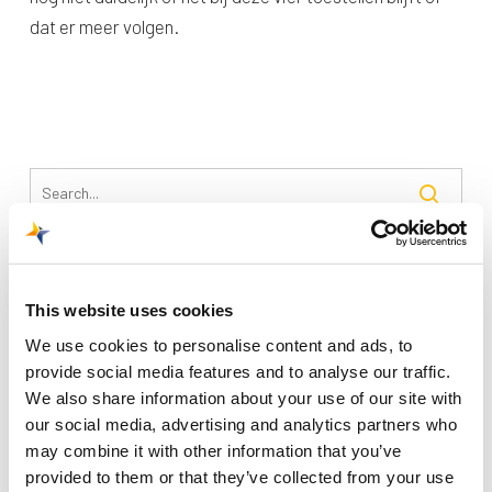
dat er meer volgen.
Recente berichten
This website uses cookies
Trainingsvlucht 4 augustus
We use cookies to personalise content and ads, to
Nieuwe AI-primeur voor Maastricht Aachen Airport:
provide social media features and to analyse our traffic.
intelligent exoskelet ondersteunt vrachtafhandeling
We also share information about your use of our site with
our social media, advertising and analytics partners who
Je kunt je nu aanmelden voor onze Burendag 2026!
may combine it with other information that you’ve
Trainingsvlucht 17 juli
provided to them or that they’ve collected from your use