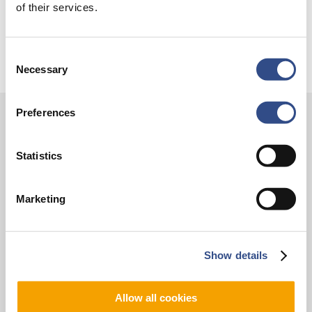
of their services.
Trainingsvlucht KLM
Consent
Necessary
Selection
Preferences
Contact
Statistics
Vliegveldweg 90
6199 AD Maastricht Airport
Marketing
+31-(0)43-358 9898
infodesk@maa.nl
Show details
Op reis
Vluchten
Allow all cookies