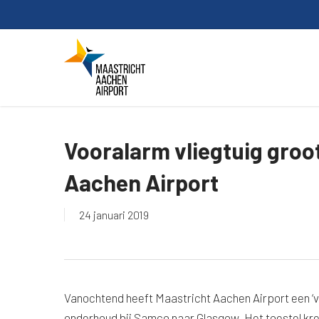
Skip
to
main
content
Vooralarm vliegtuig groo
Aachen Airport
24 januari 2019
Vanochtend heeft Maastricht Aachen Airport een ‘v
onderhoud bij Samco naar Glasgow. Het toestel kree