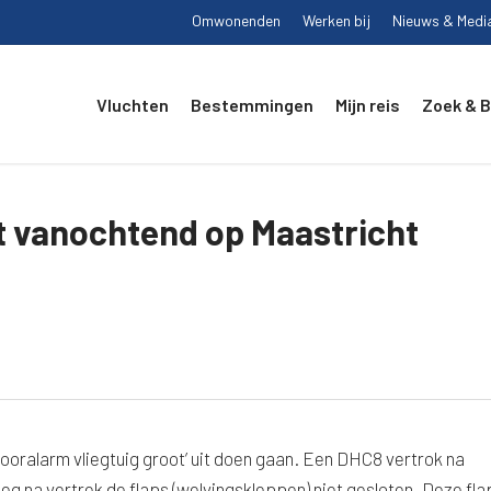
Omwonenden
Werken bij
Nieuws & Medi
Vluchten
Bestemmingen
Mijn reis
Zoek & 
t vanochtend op Maastricht
ooralarm vliegtuig groot’ uit doen gaan. Een DHC8 vertrok na
g na vertrek de flaps (welvingskleppen) niet gesloten. Deze fla