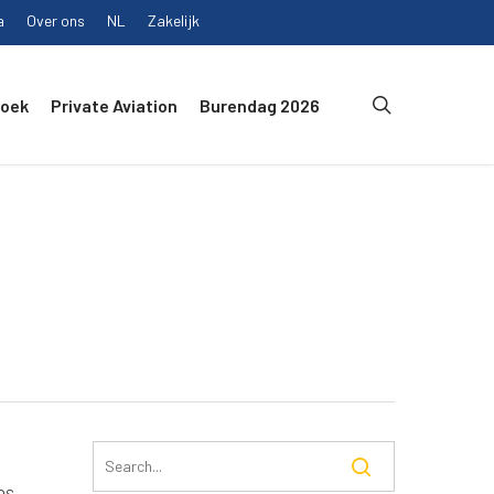
a
Over ons
NL
Zakelijk
search
Boek
Private Aviation
Burendag 2026
ps,