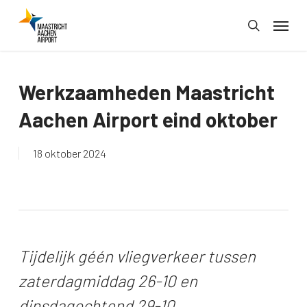
Skip
Menu
to
search
main
content
Werkzaamheden Maastricht
Aachen Airport eind oktober
18 oktober 2024
Tijdelijk géén vliegverkeer tussen
zaterdagmiddag 26-10 en
dinsdagochtend 29-10