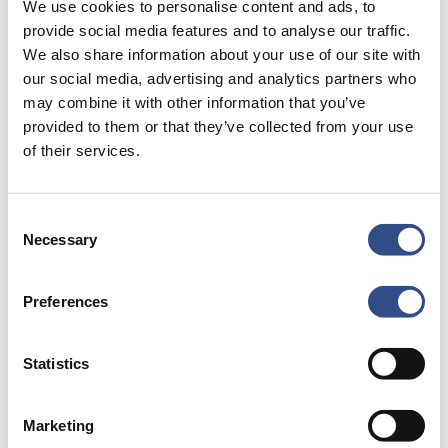
We use cookies to personalise content and ads, to
Het bouwverkeer wordt geregeld door drie
provide social media features and to analyse our traffic.
verkeersregelaars op plekken waar dit het
We also share information about your use of our site with
snelfietspad kruist
our social media, advertising and analytics partners who
may combine it with other information that you’ve
Claxonneren is alleen toegestaan in geval van acuut
provided to them or that they’ve collected from your use
gevaar
of their services.
Nachtelijk meldpunt voor overlast
Ondanks alle aandacht voor hinderbeperking en de
Consent
Necessary
Selection
genomen maatregelen, kunnen de werkzaamheden
hoorbaar zijn in de omgeving. Mocht je in de nachtelijke
Preferences
uren acute overlast willen melden, dan kan dat door een
Whatsappbericht te sturen naar: 043- 3589822. De
ontvangen meldingen worden direct gelezen en
Statistics
opgepakt. Indien mogelijk, lossen we de overlast dan
direct op. Naar aanleiding van je melding ontvang je
Marketing
geen directe terugkoppeling.