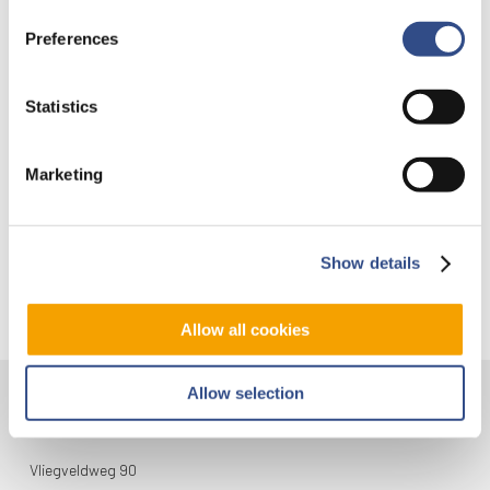
Recente berichten
Preferences
Trainingsvlucht 4 augustus
Nieuwe AI-primeur voor Maastricht Aachen Airport:
Statistics
intelligent exoskelet ondersteunt vrachtafhandeling
Je kunt je nu aanmelden voor onze Burendag 2026!
Marketing
Trainingsvlucht 17 juli
Trainingsvlucht KLM
Show details
Allow all cookies
Allow selection
Contact
Vliegveldweg 90