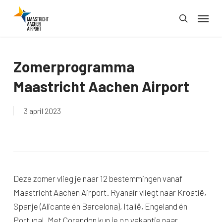
Skip
Menu
to
search
main
content
Zomerprogramma
Maastricht Aachen Airport
3 april 2023
Deze zomer vlieg je naar 12 bestemmingen vanaf
Maastricht Aachen Airport. Ryanair vliegt naar Kroatië,
Spanje (Alicante én Barcelona), Italië, Engeland én
Portugal. Met Corendon kun je op vakantie naar