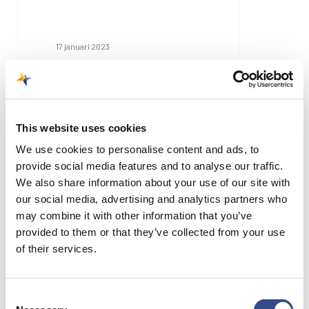
17 januari 2023
Dagtour naar de
Duorovallei
Geniet van de landschappen
This website uses cookies
van de Duorovallei tijdens
We use cookies to personalise content and ads, to
deze dagtour vanuit Porto.
provide social media features and to analyse our traffic.
Proef portwijn en…
We also share information about your use of our site with
our social media, advertising and analytics partners who
may combine it with other information that you’ve
provided to them or that they’ve collected from your use
of their services.
Hop
On
Hop
Consent