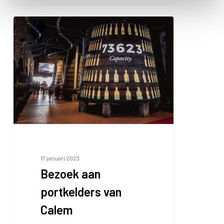
Bezoek
aan
portkelders
van
Calem
17 januari 2023
Bezoek aan
portkelders van
Calem