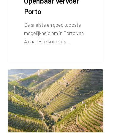
Openbaar vervoer
Porto
De snelste en goedkoopste
mogelijkheid om in Porto van
A naar B te komen is…
Dagtour
naar
de
Duorovallei