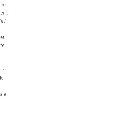
 de
Denk
e.”
het
 te
de
le
ale