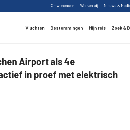
Omwonenden
Werken bij
Nieuws & Medi
Vluchten
Bestemmingen
Mijn reis
Zoek & 
hen Airport als 4e
ctief in proef met elektrisch