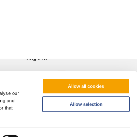
Volg ons!
Allow all cookies
alyse our
ing and
Allow selection
r that