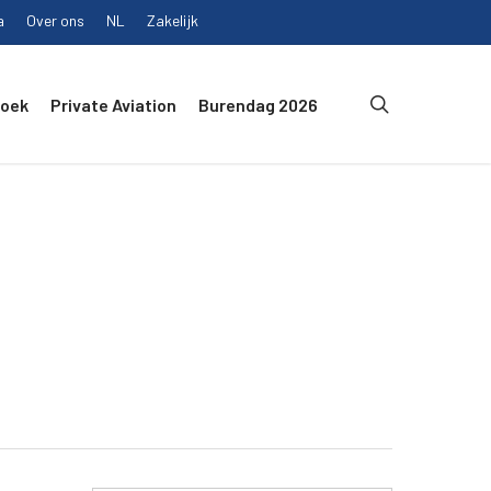
a
Over ons
NL
Zakelijk
search
Boek
Private Aviation
Burendag 2026