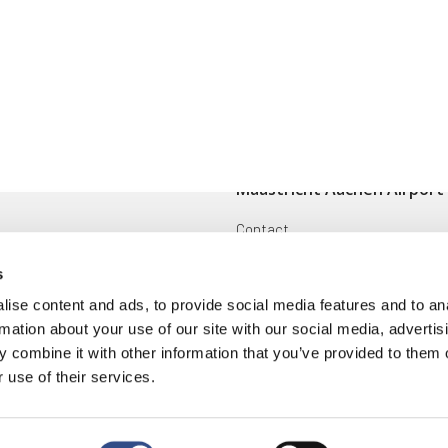
Maastricht Aachen Airport
Contact
ingen
Cargo
s
Voorwaarden en reglementen
ise content and ads, to provide social media features and to an
rmation about your use of our site with our social media, advertis
oek
Disclaimer
 combine it with other information that you’ve provided to them o
 use of their services.
ring
|
Cookies