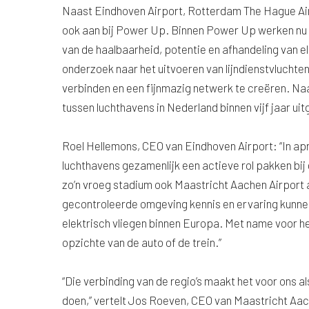
Naast Eindhoven Airport, Rotterdam The Hague Airp
ook aan bij Power Up. Binnen Power Up werken nu 
van de haalbaarheid, potentie en afhandeling van e
onderzoek naar het uitvoeren van lijndienstvluchten
verbinden en een fijnmazig netwerk te creëren. N
tussen luchthavens in Nederland binnen vijf jaar ui
Roel Hellemons, CEO van Eindhoven Airport: “In ap
luchthavens gezamenlijk een actieve rol pakken bij d
zo’n vroeg stadium ook Maastricht Aachen Airport 
gecontroleerde omgeving kennis en ervaring kunnen
elektrisch vliegen binnen Europa. Met name voor het
opzichte van de auto of de trein.”
“Die verbinding van de regio’s maakt het voor ons 
doen,” vertelt Jos Roeven, CEO van Maastricht Aach