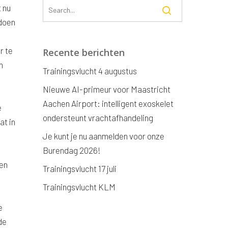
 nu
 doen
r te
Recente berichten
n
Trainingsvlucht 4 augustus
Nieuwe AI-primeur voor Maastricht
Aachen Airport: intelligent exoskelet
e
ondersteunt vrachtafhandeling
at in
Je kunt je nu aanmelden voor onze
Burendag 2026!
ten
Trainingsvlucht 17 juli
Trainingsvlucht KLM
e
de