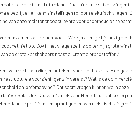
nationale hub in het buitenland. Daar biedt elektrisch vliegen in
ale bedrijven en kennisinstellingen rondom elektrisch vliegen. 
iding van onze maintenanceboulevard voor onderhoud en reparati
verduurzamen van de luchtvaart. We zijn al enige tijd bezig met 
udt het niet op. Ook in het vliegen zelf is op termijn grote winst
en van de grote kanshebbers naast duurzame brandstoffen.”
ken wat elektrisch vliegen betekent voor luchthavens. Hoe gaat 
infrastructurele voorzieningen zijn vereist? Wat is de commercië
ezondheid en leefomgeving? Dat soort vragen kunnen we in deze
en” vervolgt Jos Roeven. “Uniek voor Nederland, dat de region
erland te positioneren op het gebied van elektrisch vliegen.”