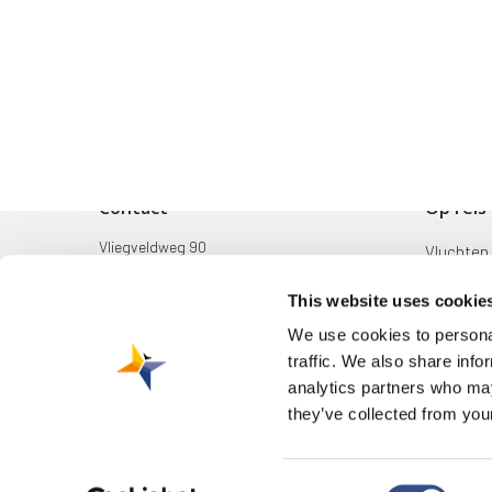
Contact
Op reis
Vliegveldweg 90
Vluchten
6199 AD Maastricht Airport
Bestemm
This website uses cookie
+31-(0)43-358 9898
Mijn reis
We use cookies to personal
infodesk@maa.nl
traffic. We also share info
Zoek & B
analytics partners who may
they’ve collected from your
Consent
© 2026 Maastricht Aachen Airport. |
Privacyverklaring
|
Cookieverkla