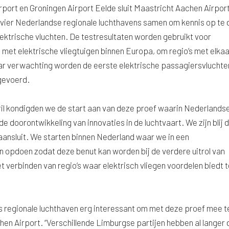
ort en Groningen Airport Eelde sluit Maastricht Aachen Airport
vier Nederlandse regionale luchthavens samen om kennis op te
lektrische vluchten. De testresultaten worden gebruikt voor
 met elektrische vliegtuigen binnen Europa, om regio’s met elkaa
aar verwachting worden de eerste elektrische passagiersvluchte
tgevoerd.
ril kondigden we de start aan van deze proef waarin Nederlands
e doorontwikkeling van innovaties in de luchtvaart. We zijn blij d
aansluit. We starten binnen Nederland waar we in een
 opdoen zodat deze benut kan worden bij de verdere uitrol van
 verbinden van regio’s waar elektrisch vliegen voordelen biedt 
als regionale luchthaven erg interessant om met deze proef mee t
en Airport. “Verschillende Limburgse partijen hebben al langer 