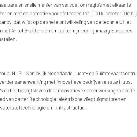
haalbare en snelle manier van vervoer om regio’s met elkaar te
ter en met de potentie voor afstanden tot 1000 kilometer. Dit bli
ancy, dat wijst op de snelle ontwikkeling van de techniek. Het
 met 4- tot 9-zitters en om op termijn een fijnmazig Europees
stellen.
roup, NLR – Koninklijk Nederlands Lucht- en Ruimtevaartcentr
verder samenwerking met innovatieve bedrijven en start-ups.
s en het bedrijfsleven door innovatieve samenwerkingen aan te
d van batterijtechnologie, elektrische vliegtuigmotoren en
aterstoftechnologie en – infrastructuur.