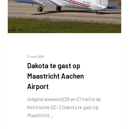
Aachen
Airport
17 mei 2018
Dakota te gast op
Maastricht Aachen
Airport
Volgend weekend (26 en 27 mei) is de
historische DC-3 Dakota te gast op
Maastricht…