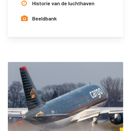
Historie van de luchthaven
Beeldbank
Zaterdag
28
juli
extra
proefdraaien
i.v.m.
birdstrike