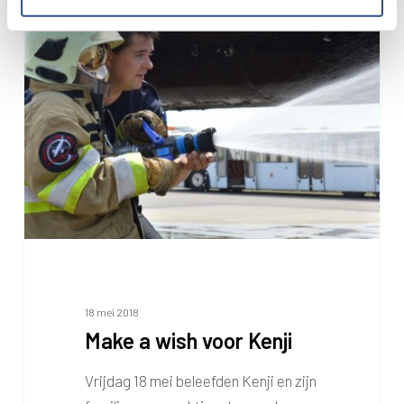
Make
a
wish
voor
Kenji
18 mei 2018
Make a wish voor Kenji
Vrijdag 18 mei beleefden Kenji en zijn