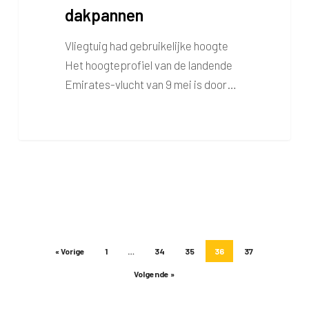
dakpannen
Vliegtuig had gebruikelijke hoogte
Het hoogteprofiel van de landende
Emirates-vlucht van 9 mei is door…
« Vorige
1
…
34
35
36
37
Volgende »