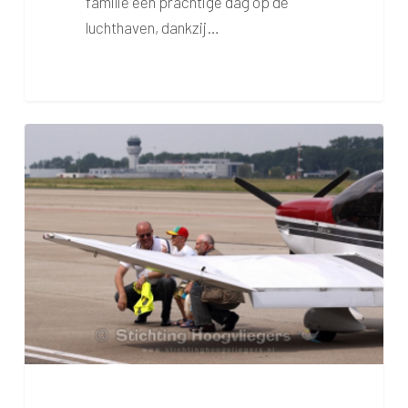
familie een prachtige dag op de
luchthaven, dankzij…
In
de
wolken