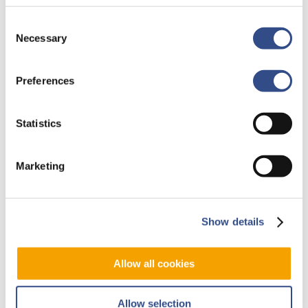
Consent
Necessary
Selection
1 juni 2018
Maastricht Aachen
Preferences
Airport bleef in 2017
binnen grenswaarden
Statistics
geluidsbelasting
Marketing
Maastricht Aachen Airport (MAA)
heeft in 2017 de grenswaarden voor
de geluidsbelasting niet
Show details
overschreden. Wel…
Allow all cookies
Allow selection