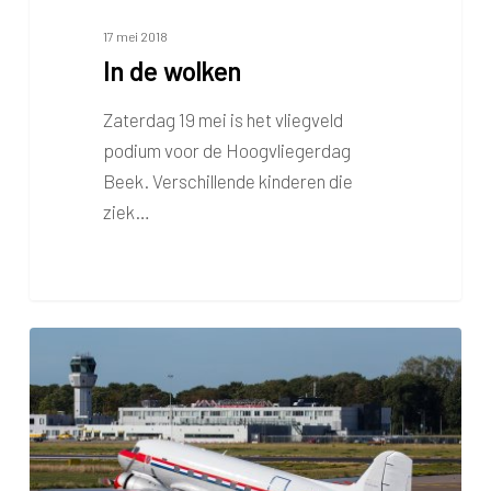
17 mei 2018
In de wolken
Zaterdag 19 mei is het vliegveld
podium voor de Hoogvliegerdag
Beek. Verschillende kinderen die
ziek…
Dakota
te
gast
op
Maastricht