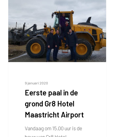
Eerste
paal
in
de
grond
Gr8
Hotel
Maastricht
Airport
9 januari 2020
Eerste paal in de
grond Gr8 Hotel
Maastricht Airport
Vandaag om 15.00 uur is de
bouw van Gr8 Hotel