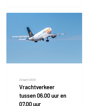
Vrachtverkeer
tussen
06.00
uur
en
07.00
uur
22 april 2020
Vrachtverkeer
tussen 06.00 uur en
07.00 uur