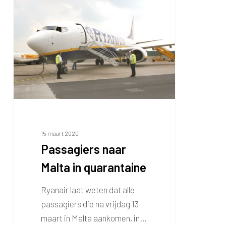
naar
Malta
in
quarantaine
15 maart 2020
Passagiers naar
Malta in quarantaine
Ryanair laat weten dat alle
passagiers die na vrijdag 13
maart in Malta aankomen, in…