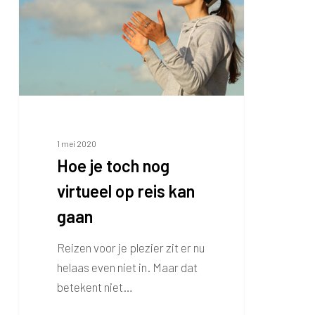
nog
virtueel
op
reis
kan
gaan
1 mei 2020
Hoe je toch nog
virtueel op reis kan
gaan
Reizen voor je plezier zit er nu
helaas even niet in. Maar dat
betekent niet…