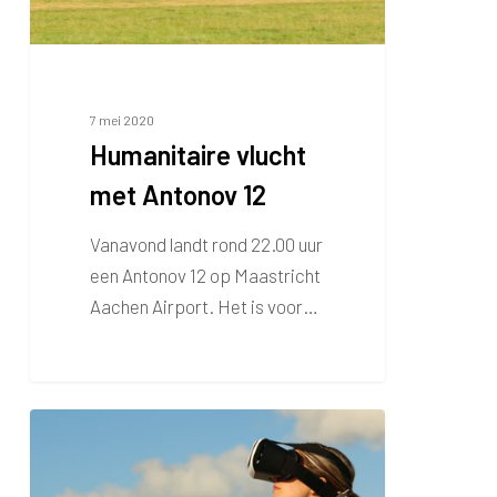
7 mei 2020
Humanitaire vlucht
met Antonov 12
Vanavond landt rond 22.00 uur
een Antonov 12 op Maastricht
Aachen Airport. Het is voor…
Hoe
je
toch