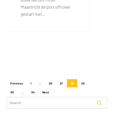
Maastricht Airport officieel
gestart met…
Previous
1
…
26
27
28
29
30
…
34
Next