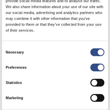
provide social media features and to analyse our traffic.
rondom het coronavirus goed
We also share information about your use of our site with
in de gaten en volgen de
our social media, advertising and analytics partners who
adviezen…
may combine it with other information that you’ve
provided to them or that they’ve collected from your use
of their services.
Luchtvrachttaks
Consent
Necessary
Selection
Preferences
Statistics
Marketing