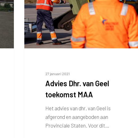
toekomst
MAA
27 januari 2021
Advies Dhr. van Geel
toekomst MAA
Het advies van dhr. van Geel is
afgerond en aangeboden aan
Provinciale Staten. Voor dit…