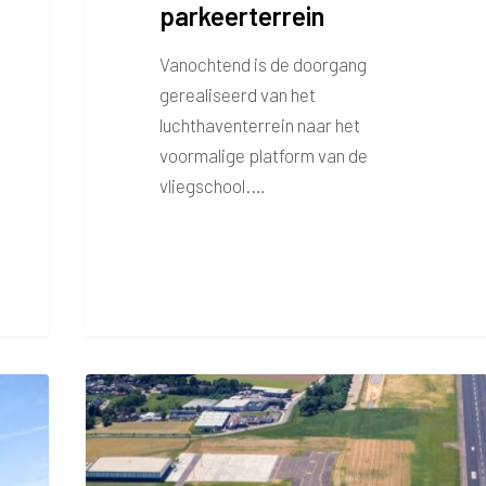
parkeerterrein
Vanochtend is de doorgang
gerealiseerd van het
luchthaventerrein naar het
voormalige platform van de
vliegschool.…
Platform
vliegschool
in
gebruik