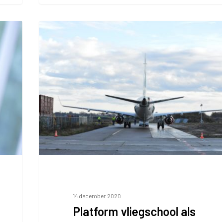
Platform
vliegschool
als
parkeerterrein
14 december 2020
Platform vliegschool als