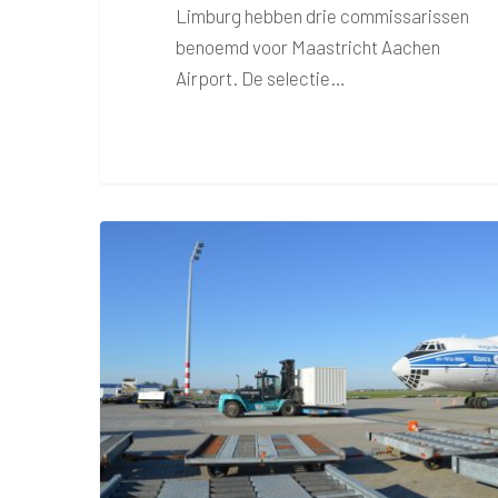
Limburg hebben drie commissarissen
benoemd voor Maastricht Aachen
Airport. De selectie…
Hospital
containers
vertrekken
vanaf
MAA