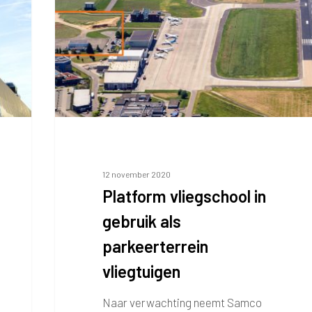
als
parkeerterrein
vliegtuigen
12 november 2020
Platform vliegschool in
gebruik als
parkeerterrein
vliegtuigen
Naar verwachting neemt Samco