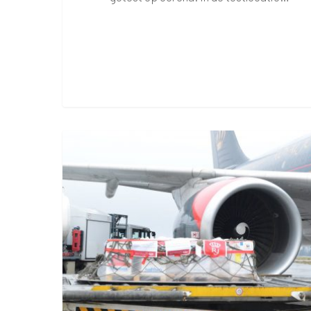
Eerste
corona
vaccins
op
Maastricht
Aachen
Airport