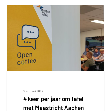
4
keer
per
jaar
om
tafel
met
Maastricht
Aachen
Airport
5 februari 2024
4 keer per jaar om tafel
met Maastricht Aachen