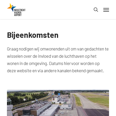
Skip
Menu
to
search
main
content
Bijeenkomsten
Graag nodigen wij omwonenden uit om van gedachten te
wisselen over de invloed van de luchthaven op het
wonen in de omgeving. Datums hiervoor worden op
deze website en via andere kanalen bekend gemaakt.
Save
the
date:
informatiebijeenkomsten