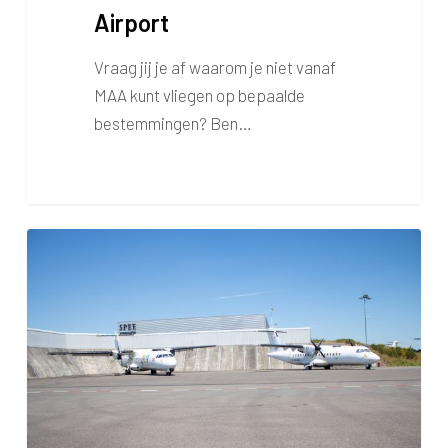
Airport
Vraag jij je af waarom je niet vanaf
MAA kunt vliegen op bepaalde
bestemmingen? Ben…
Ont­
werp
Pro­
vin­
ci­
aal
In­
pas­