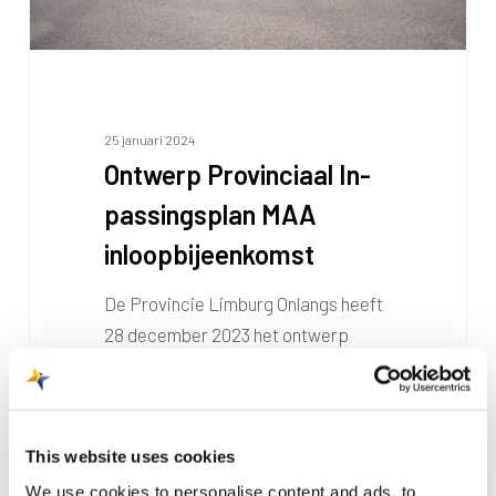
sings­
plan
MAA
inloopbijeenkomst
25 januari 2024
Ont­werp Pro­vin­ci­aal In­
pas­sings­plan MAA
inloopbijeenkomst
De Provincie Limburg Onlangs heeft
28 december 2023 het ontwerp
Provinciaal Inpassingsplan
Maastricht Aachen Airport…
This website uses cookies
We use cookies to personalise content and ads, to