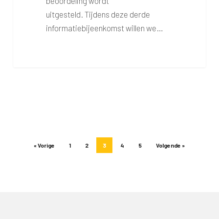
beoordeling wordt
uitgesteld. Tijdens deze derde
informatiebijeenkomst willen we…
« Vorige
1
2
3
4
5
Volgende »