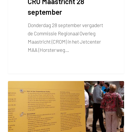
CRO Maastricht 28
september
Donderdag 28 september vergadert
de Commissie Regionaal Overleg
Maastricht (CROM) in het Jetcenter
MAA (Horsterweg…
Informatiebijeenkomst
eerste
onderzoeksresultaten
m.e.r.-
beoordeling
uitgesteld